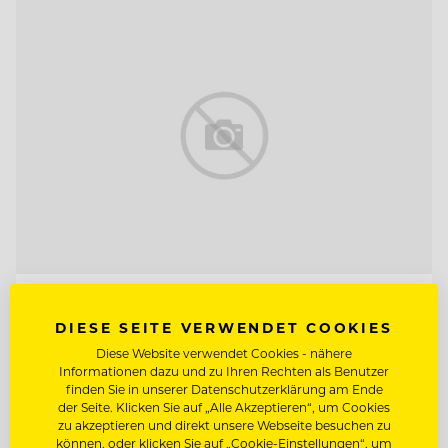
TOP ARBEITGEBER
DIESE SEITE VERWENDET COOKIES
Lehrieder Catering-Party-Service
Diese Website verwendet Cookies - nähere
Informationen dazu und zu Ihren Rechten als Benutzer
finden Sie in unserer Datenschutzerklärung am Ende
90471 Nürnberg - Südoststadt , Deutschland
der Seite. Klicken Sie auf „Alle Akzeptieren“, um Cookies
zu akzeptieren und direkt unsere Webseite besuchen zu
können, oder klicken Sie auf „Cookie-Einstellungen“, um