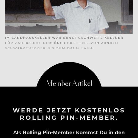
IM LANDHAUSKELLER WAR ERNST GSCHWEITL KELLNER
FÜR ZAHLREICHE PERSÖNLICHKEITEN – VON ARNOLD
SCHWARZENEGGER BIS ZUM DALAI LAMA
TRAUMBERUF KELLNER
WERDE JETZT KOSTENLOS
ROLLING PIN-MEMBER.
Als Rolling Pin-Member kommst Du in den