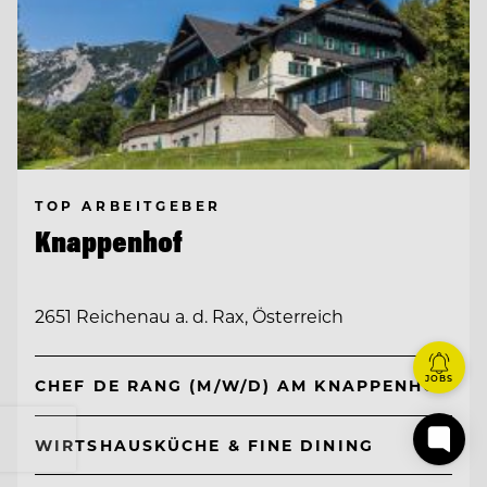
TOP ARBEITGEBER
Knappenhof
2651 Reichenau a. d. Rax, Österreich
JOBS
CHEF DE RANG (M/W/D) AM KNAPPENHOF
WIRTSHAUSKÜCHE & FINE DINING