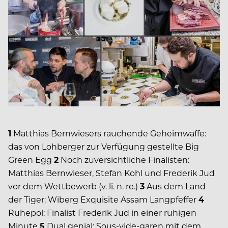
1
Matthias Bernwiesers rauchende Geheimwaffe:
das von Lohberger zur Verfügung gestellte Big
Green Egg
2
Noch zuversichtliche Finalisten:
Matthias Bernwieser, Stefan Kohl und Frederik Jud
vor dem Wettbewerb (v. li. n. re.)
3
Aus dem Land
der Tiger: Wiberg Exquisite Assam Langpfeffer
4
Ruhepol: Finalist Frederik Jud in einer ruhigen
Minute
5
Dual genial: Sous-vide-garen mit dem