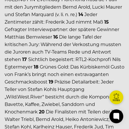
mit den Jurymitgliedern Bernd Arold, Lucki Maurer
und Stefan Marquard (v. li. n. re.)
14
Jeder
Zentimeter zählt: Frederik Jud nimmt Maß
15
Gefragter Interviewpartner: der spätere Gewinner
Matthias Bernwieser
16
Die lange Tafel der
kritischen Jury: Während der Verkostung mussten
die Juroren auch TV-Teams Rede und Antwort
stehen
17
Sichtlich begeistert: RTL2-Kochprofi Nils
Egtermeyer
18
Grünes Gold: Das Kürbiskernöl Gusto
von Frank’s bringt noch einen extravaganten
Geschmacksboost
19
Präzise Detailarbeit: Jeder
Teller von Stefan Kohls Hauptgang
„Wild.West.River“ besticht durch die Komponenten
JOBS
Bavette, Kaffee, Zwiebel, Sanddorn und
Knochenmark
20
Die Finalisten mit Teilen der Jury:
Walter Triebl, Bernd Arold, Heiko Antoniewicz,
Stefan Kohl, Karlheinz Hauser, Frederik Jud, Tim