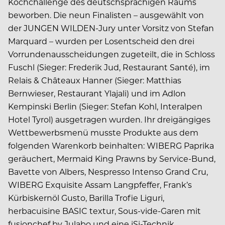
Kochchallenge des deutschsprachigen Raums
beworben. Die neun Finalisten – ausgewählt von
der JUNGEN WILDEN-Jury unter Vorsitz von Stefan
Marquard – wurden per Losentscheid den drei
Vorrundenausscheidungen zugeteilt, die in Schloss
Fuschl (Sieger: Frederik Jud, Restaurant Santé), im
Relais & Châteaux Hanner (Sieger: Matthias
Bernwieser, Restaurant Ylajali) und im Adlon
Kempinski Berlin (Sieger: Stefan Kohl, Interalpen
Hotel Tyrol) ausgetragen wurden. Ihr dreigängiges
Wettbewerbsmenü musste Produkte aus dem
folgenden Warenkorb beinhalten: WIBERG Paprika
geräuchert, Mermaid King Prawns by Service-Bund,
Bavette von Albers, Nespresso Intenso Grand Cru,
WIBERG Exquisite Assam Langpfeffer, Frank’s
Kürbiskernöl Gusto, Barilla Trofie Liguri,
herbacuisine BASIC textur, Sous-vide-Garen mit
fusionchef by Julabo und eine iSi-Technik.