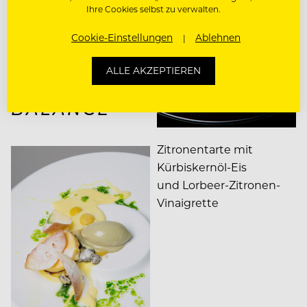
Ihre Cookies selbst zu verwalten.
geröstetem Germ
NACHSPEIS
Cookie-Einstellungen
Ablehnen
E
ALLE AKZEPTIEREN
ZITRONE
BALANCE
Zitronentarte mit
Kürbiskernöl-Eis
und Lorbeer-Zitronen-
Vinaigrette