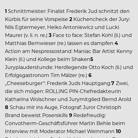
1
Schnittmeister: Finalist Frederik Jud schnitzt den
Kürbis für seine Vorspeise
2
Küchencheck der Jury:
Nils Egtermeyer, Heiko Antoniewicz und Lucki
Maurer (v. li. n. re.)
3
Face to face: Stefan Kohl (li.) und
Matthias Bernwieser (re.) lassen es dampfen
4
Action am Nespressostand: Maniac Bar Artist Kenny
Klein (li.) und Kollege beim Shaken
5
Juryplauderstunde: Herdlegende Otto Koch (li.) und
Erfolgsgastronom Tim Mälzer (re.)
6
„Cheeseburger“: Frederik Juds Hauptgang.
7
Zwei,
die sich mögen: ROLLING PIN-Chefredakteurin
Katharina Wolschner und Jurymitglied Bernd Arold
8
Schau mir ins Auge, Fotograf: Juror Christoph
Brand beweist Poserskills
9
Redefreudig:
Convotherm-Geschäftsführer Martin Behle beim
Interview mit Moderator Michael Weinmann
10