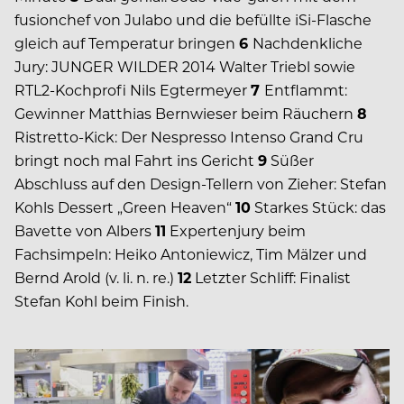
fusionchef von Julabo und die befüllte iSi-Flasche
gleich auf Temperatur bringen
6
Nachdenkliche
Jury: JUNGER WILDER 2014 Walter Triebl sowie
RTL2-Kochprofi Nils Egtermeyer
7
Entflammt:
Gewinner Matthias Bernwieser beim Räuchern
8
Ristretto-Kick: Der Nespresso Intenso Grand Cru
bringt noch mal Fahrt ins Gericht
9
Süßer
Abschluss auf den Design-Tellern von Zieher: Stefan
Kohls Dessert „Green Heaven“
10
Starkes Stück: das
Bavette von Albers
11
Expertenjury beim
Fachsimpeln: Heiko Antoniewicz, Tim Mälzer und
Bernd Arold (v. li. n. re.)
12
Letzter Schliff: Finalist
Stefan Kohl beim Finish.