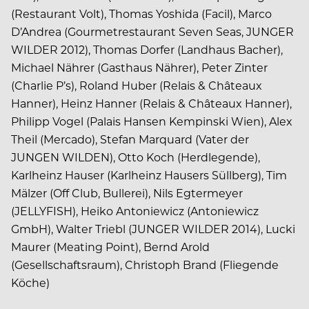
(Restaurant Volt), Thomas Yoshida (Facil), Marco
D’Andrea (Gourmetrestaurant Seven Seas, JUNGER
WILDER 2012), Thomas Dorfer (Landhaus Bacher),
Michael Nährer (Gasthaus Nährer), Peter Zinter
(Charlie P’s), Roland Huber (Relais & Châteaux
Hanner), Heinz Hanner (Relais & Châteaux Hanner),
Philipp Vogel (Palais Hansen Kempinski Wien), Alex
Theil (Mercado), Stefan Marquard (Vater der
JUNGEN WILDEN), Otto Koch (Herdlegende),
Karlheinz Hauser (Karlheinz Hausers Süllberg), Tim
Mälzer (Off Club, Bullerei), Nils Egtermeyer
(JELLYFISH), Heiko Antoniewicz (Antoniewicz
GmbH), Walter Triebl (JUNGER WILDER 2014), Lucki
Maurer (Meating Point), Bernd Arold
(Gesellschaftsraum), Christoph Brand (Fliegende
Köche)