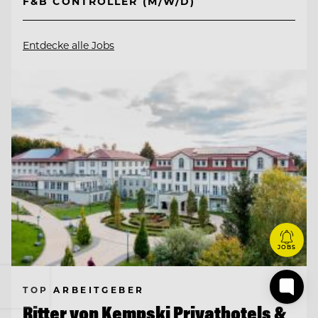
F&B CONTROLLER (M/W/D)
Entdecke alle Jobs
JOBS
TOP ARBEITGEBER
Ritter von Kempski Privathotels &