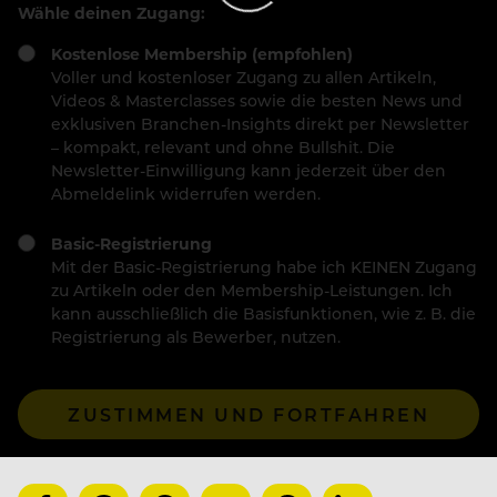
Wähle deinen Zugang:
Kostenlose Membership (empfohlen)
Voller und kostenloser Zugang zu allen Artikeln,
Videos & Masterclasses sowie die besten News und
exklusiven Branchen-Insights direkt per Newsletter
– kompakt, relevant und ohne Bullshit. Die
Newsletter-Einwilligung kann jederzeit über den
Abmeldelink widerrufen werden.
Basic-Registrierung
Mit der Basic-Registrierung habe ich KEINEN Zugang
zu Artikeln oder den Membership-Leistungen. Ich
kann ausschließlich die Basisfunktionen, wie z. B. die
Registrierung als Bewerber, nutzen.
ZUSTIMMEN UND FORTFAHREN