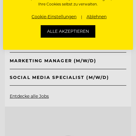
Ihre Cookies selbst zu verwalten.
TOP ARBEITGEBER
Cookie-Einstellungen
Ablehnen
Schlosshotel Fiss
ALLE AKZEPTIEREN
6533 Fiss/Tirol, Österreich
MARKETING MANAGER (M/W/D)
SOCIAL MEDIA SPECIALIST (M/W/D)
Entdecke alle Jobs