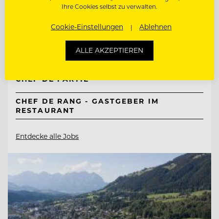
Ihre Cookies selbst zu verwalten.
Mountain Resort Feuerberg
Cookie-Einstellungen
Ablehnen
9551 Bodensdorf, Ossiacher See, Österreich
ALLE AKZEPTIEREN
CHEF DE PARTIE
CHEF DE RANG - GASTGEBER IM
RESTAURANT
Entdecke alle Jobs