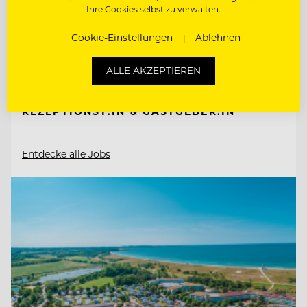
Ihre Cookies selbst zu verwalten.
9551 Bodensdorf, Ossiacher See, Österreich
Cookie-Einstellungen
Ablehnen
CHEF DE RANG - GASTGEBER IM
ALLE AKZEPTIEREN
RESTAURANT
REZEPTIONST:IN & GASTGEBER:IN
Entdecke alle Jobs