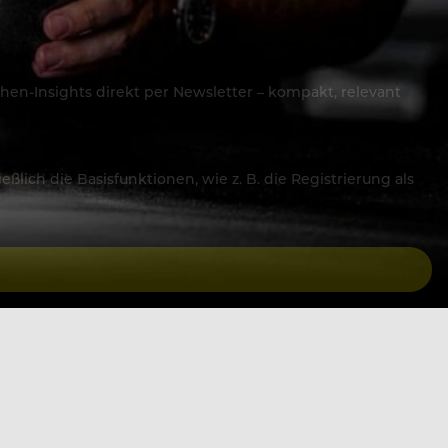
hen-Insights direkt per Newsletter – kompakt, relevant
lich die Basisfunktionen, wie z. B. die Registrierung als