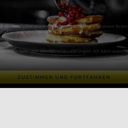
os & Masterclasses sowie die besten News und exklusiven Branc
jederzeit über den Abmeldelink widerrufen werden.
Artikeln oder den Membership-Leistungen. Ich kann ausschließ
ZUSTIMMEN UND FORTFAHREN