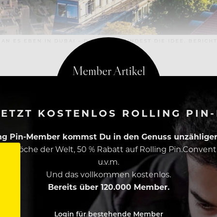
 ES EBEN IN DUBAI – DAS SEI ZUMINDEST DIE IDEE, BERICHT
ETZT KOSTENLOS ROLLING PIN
ing Pin-Member kommst Du in den Genuss unzähliger 
esten Köche der Welt, 50 % Rabatt auf Rolling Pin.Conven
u.v.m.
Und das vollkommen kostenlos.
Bereits über 120.000 Member.
Login für bestehende Member