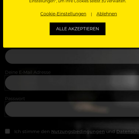
Einstellungen“, um Ihre Cookies selbst zu verwalten.
Cookie-Einstellungen
Ablehnen
Dein Vorname
ALLE AKZEPTIEREN
In welchem Bereich arbeitest du
Deine E-Mail Adresse
Passwort
Ich stimme den
Nutzungsbedingungen
und
Datensch