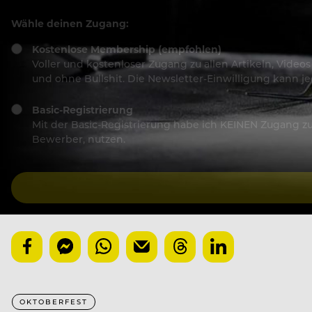
Wähle deinen Zugang:
Kostenlose Membership (empfohlen)
Voller und kostenloser Zugang zu allen Artikeln, Vide
und ohne Bullshit. Die Newsletter-Einwilligung kann 
Basic-Registrierung
Mit der Basic-Registrierung habe ich KEINEN Zugang zu 
Bewerber, nutzen.
OKTOBERFEST