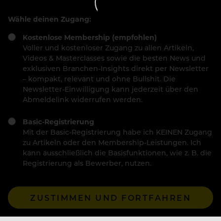
Wähle deinen Zugang:
Kostenlose Membership (empfohlen)
Voller und kostenloser Zugang zu allen Artikeln,
Videos & Masterclasses sowie die besten News und
exklusiven Branchen-Insights direkt per Newsletter
– kompakt, relevant und ohne Bullshit. Die
Newsletter-Einwilligung kann jederzeit über den
Abmeldelink widerrufen werden.
Basic-Registrierung
Mit der Basic-Registrierung habe ich KEINEN Zugang
zu Artikeln oder den Membership-Leistungen. Ich
kann ausschließlich die Basisfunktionen, wie z. B. die
Registrierung als Bewerber, nutzen.
ZUSTIMMEN UND FORTFAHREN