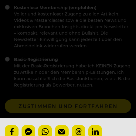
Kostenlose Membership (empfohlen)
Voller und kostenloser Zugang zu allen Artikeln,
Videos & Masterclasses sowie die besten News und
exklusiven Branchen-Insights direkt per Newsletter
– kompakt, relevant und ohne Bullshit. Die
Newsletter-Einwilligung kann jederzeit über den
Abmeldelink widerrufen werden.
Basic-Registrierung
Mit der Basic-Registrierung habe ich KEINEN Zugang
zu Artikeln oder den Membership-Leistungen. Ich
kann ausschließlich die Basisfunktionen, wie z. B. die
Registrierung als Bewerber, nutzen.
ZUSTIMMEN UND FORTFAHREN