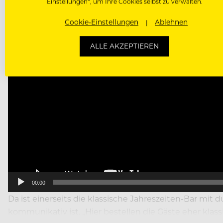
Einstellungen“, um Ihre Cookies selbst zu verwalten.
Cookie-Einstellungen
Ablehnen
ALLE AKZEPTIEREN
00:00
Da ist einerseits die klassische Jahreszeiten-Bar m
kommunikativ ist. „Hier bestellen die Gäste eher klas