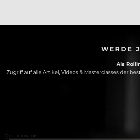
der Jahreszeiten-Bar heißt passenderweise Alster und i
WERDE J
Als Roll
Zugriff auf alle Artikel, Videos & Masterclasses der b
Dein Vorname