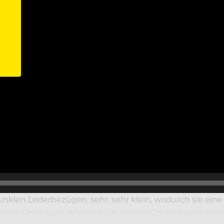
it dunklen Lederbezügen, sehr, sehr klein, wodurch sie
sische Drinks wie Whisky Sour, Martini Cocktail oder Man