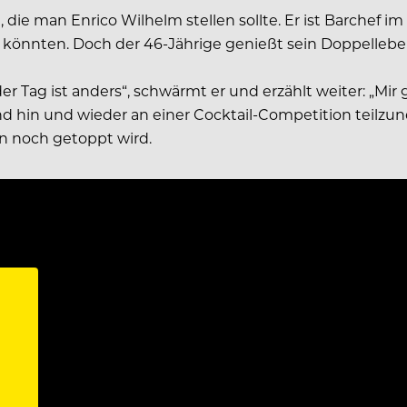
, die man Enrico Wilhelm stellen sollte. Er ist Barchef 
in könnten. Doch der 46-Jährige genießt sein Doppellebe
der Tag ist anders“, schwärmt er und erzählt weiter: „Mi
und hin und wieder an einer Cocktail-Competition teil
en noch getoppt wird.