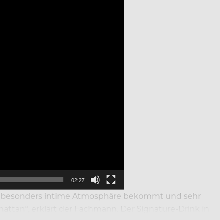
02:27
 eine besonders intime Atmosphäre bekommt und sehr
hattan“, erklärt der Fachmann. Der Signature-Drink in