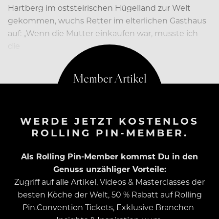
Hartberg im oststeirischen Hügelland zur Welt
gekommen, wuchs Retter im elterlichen Gasthaus
auf: „Wenn die Mutter einkaufen war, musste ich
die
WERDE JETZT KOSTENLOS
ROLLING PIN-MEMBER.
Als Rolling Pin-Member kommst Du in den
Genuss unzähliger Vorteile:
Zugriff auf alle Artikel, Videos & Masterclasses der
besten Köche der Welt, 50 % Rabatt auf Rolling
Pin.Convention Tickets, Exklusive Branchen-