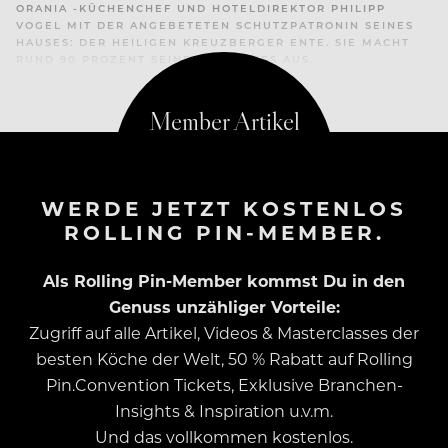
ORANIA -KÜCHENCHEF UND HOTELDIREKTOR PHILIPP
VOGEL MIT DER ANGEBETETEN SCHUTZPATRONIN SEINES
HAUSES: DER HEILIGEN KREUZBERGER ENTE. SIE MACHT
RUND 90 PROZENT SEINES UMSATZES AUS.
WERDE JETZT KOSTENLOS
ROLLING PIN-MEMBER.
Als Rolling Pin-Member kommst Du in den
Genuss unzähliger Vorteile:
Zugriff auf alle Artikel, Videos & Masterclasses der
besten Köche der Welt, 50 % Rabatt auf Rolling
Pin.Convention Tickets, Exklusive Branchen-
Insights & Inspiration u.v.m.
Und das vollkommen kostenlos.