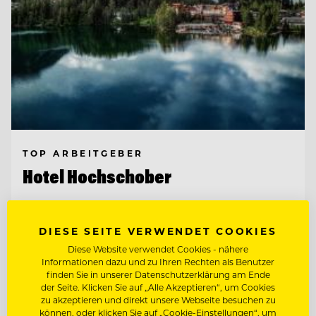
TOP ARBEITGEBER
Hotel Hochschober
9565 Ebene Reichenau, Österreich
DIESE SEITE VERWENDET COOKIES
Diese Website verwendet Cookies - nähere
Informationen dazu und zu Ihren Rechten als Benutzer
SOUS CHEF
finden Sie in unserer Datenschutzerklärung am Ende
der Seite. Klicken Sie auf „Alle Akzeptieren“, um Cookies
zu akzeptieren und direkt unsere Webseite besuchen zu
BARMITARBEITER
können, oder klicken Sie auf „Cookie-Einstellungen“, um