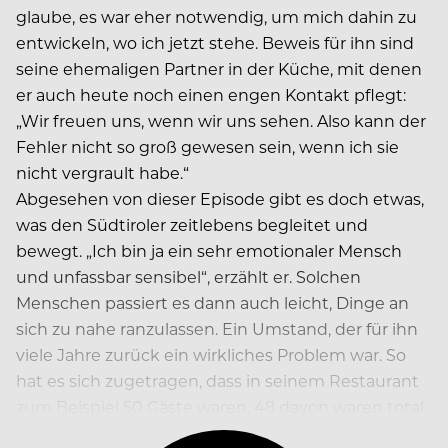
glaube, es war eher notwendig, um mich dahin zu
entwickeln, wo ich jetzt stehe. Beweis für ihn sind
seine ehemaligen Partner in der Küche, mit denen
er auch heute noch einen engen Kontakt pflegt:
„Wir freuen uns, wenn wir uns sehen. Also kann der
Fehler nicht so groß gewesen sein, wenn ich sie
nicht vergrault habe.“
Abgesehen von dieser Episode gibt es doch etwas,
was den Südtiroler zeitlebens begleitet und
bewegt. „Ich bin ja ein sehr emotionaler Mensch
und unfassbar sensibel“, erzählt er. Solchen
Menschen passiert es dann auch leicht, Dinge an
sich zu nahe ranzulassen. Ein Umstand, der für ihn
viele Jahre zurück ein wirkliches Problem war. So
hat es sich zugetragen, dass in seinem Restaurant
zum Beispiel 50 Gäste waren. 48 davon waren total
happy, nur ein Zweiertisch war unzufrieden.