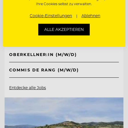
Ihre Cookies selbst zu verwalten.
TOP ARBEITGEBER
Interalpen-Hotel Tyrol
Cookie-Einstellungen
Ablehnen
ALLE AKZEPTIEREN
6410 Telfs, Österreich
OBERKELLNER:IN (M/W/D)
COMMIS DE RANG (M/W/D)
Entdecke alle Jobs