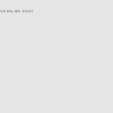
GELO DAL BO, GUCCI