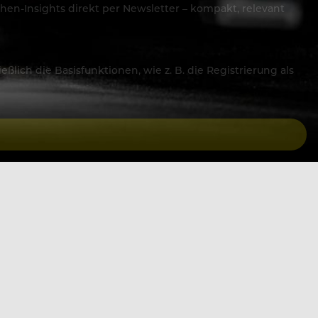
hen-Insights direkt per Newsletter – kompakt, relevant
lich die Basisfunktionen, wie z. B. die Registrierung als