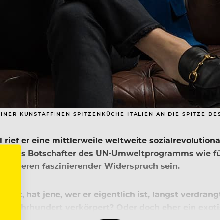
NER KUNSTAFFINEN SPITZENKÜCHE ITALIEN AN DIE SPITZE DES
l rief er eine mittlerweile weltweite sozialrevoluti
so als Botschafter des UN-Umweltprogramms wie für
die anderen faszinierender Widerspruch sein.
iert, hat jene, wer er eigentlich ist, längst verdräng
21. Jahrhundert verkörpert? Oder doch eher ein exot