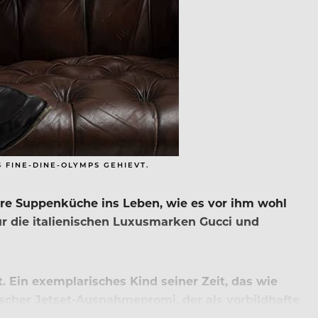
 FINE-DINE-OLYMPS GEHIEVT.
onäre Suppenküche ins Leben, wie es vor ihm wohl
 die italienischen Luxusmarken Gucci und
t. Ein exemplarisches Kind seiner Zeit, das wie
ischer Jetset-Ausnahmepromi, der als vorbildhafte