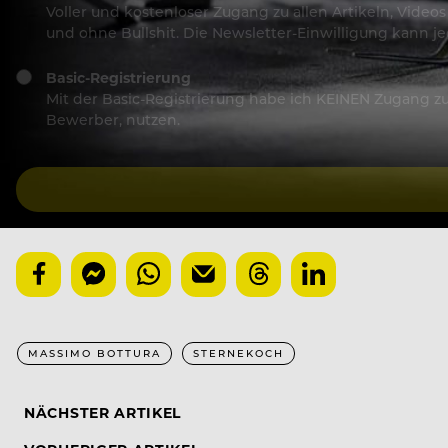
Voller und kostenloser Zugang zu allen Artikeln, Vide
und ohne Bullshit. Die Newsletter-Einwilligung kann 
Basic-Registrierung
Mit der Basic-Registrierung habe ich KEINEN Zugang zu 
Bewerber, nutzen.
MASSIMO BOTTURA
STERNEKOCH
NÄCHSTER ARTIKEL