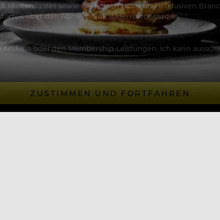
os & Masterclasses sowie die besten News und exklusiven Branc
jederzeit über den Abmeldelink widerrufen werden.
Artikeln oder den Membership-Leistungen. Ich kann ausschließ
ZUSTIMMEN UND FORTFAHREN