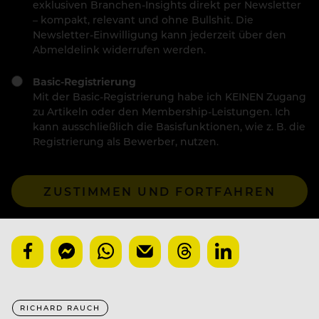
exklusiven Branchen-Insights direkt per Newsletter
– kompakt, relevant und ohne Bullshit. Die
Newsletter-Einwilligung kann jederzeit über den
Abmeldelink widerrufen werden.
Basic-Registrierung
Mit der Basic-Registrierung habe ich KEINEN Zugang
zu Artikeln oder den Membership-Leistungen. Ich
kann ausschließlich die Basisfunktionen, wie z. B. die
Registrierung als Bewerber, nutzen.
ZUSTIMMEN UND FORTFAHREN
RICHARD RAUCH