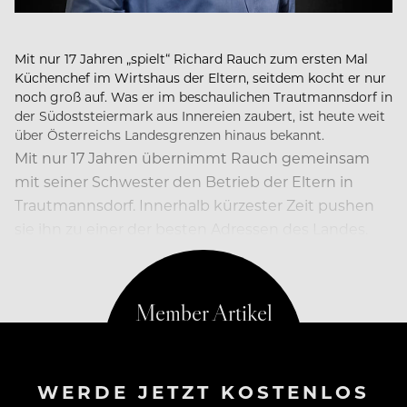
Mit nur 17 Jahren „spielt“ Richard Rauch zum ersten Mal
Küchenchef im Wirtshaus der Eltern, seitdem kocht er nur
noch groß auf. Was er im beschaulichen Trautmannsdorf in
der Südoststeiermark aus Innereien zaubert, ist heute weit
über Österreichs Landesgrenzen hinaus bekannt.
Mit nur 17 Jahren übernimmt Rauch gemeinsam
mit seiner Schwester den Betrieb der Eltern in
Trautmannsdorf. Innerhalb kürzester Zeit pushen
sie ihn zu einer der besten Adressen des Landes.
Die
WERDE JETZT KOSTENLOS