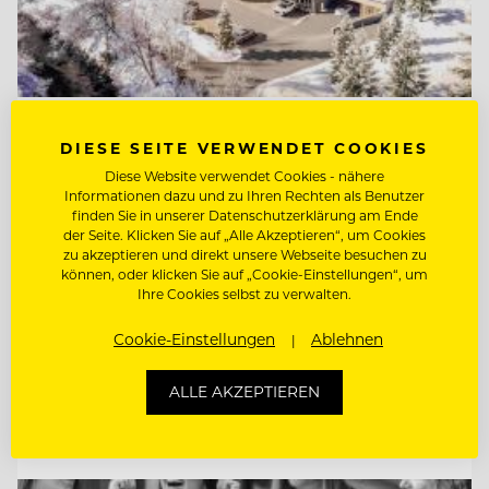
TOP ARBEITGEBER
DIESE SEITE VERWENDET COOKIES
Natur- & Biohotel Bergzeit
Diese Website verwendet Cookies - nähere
Informationen dazu und zu Ihren Rechten als Benutzer
finden Sie in unserer Datenschutzerklärung am Ende
der Seite. Klicken Sie auf „Alle Akzeptieren“, um Cookies
6675 Tannheim, Österreich
zu akzeptieren und direkt unsere Webseite besuchen zu
können, oder klicken Sie auf „Cookie-Einstellungen“, um
Ihre Cookies selbst zu verwalten.
REZEPTIONIST/IN
Cookie-Einstellungen
Ablehnen
CHEF DE PARTIE
ALLE AKZEPTIEREN
Entdecke alle Jobs