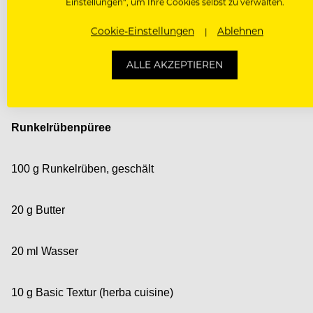
Einstellungen“, um Ihre Cookies selbst zu verwalten.
1 Streifen Orangenzeste
Cookie-Einstellungen
Ablehnen
Die Wacholderbeeren andrücken, in einem trockenen Topf a
ALLE AKZEPTIEREN
mit der Butter und der Orangenzeste vakuumieren und bei 85
ablösen, in der Mikrowelle bei 600 Watt trocknen und fein ma
Runkelrübenpüree
100 g Runkelrüben, geschält
20 g Butter
20 ml Wasser
10 g Basic Textur
(herba cuisine)