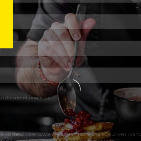
utzbestimmungen
zu.
os & Masterclasses sowie die besten News und exklusiven Branc
jederzeit über den Abmeldelink widerrufen werden.