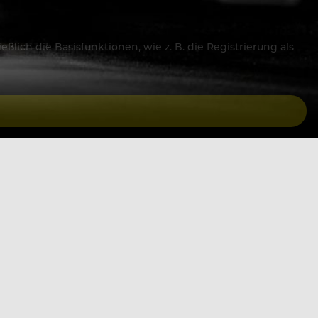
lich die Basisfunktionen, wie z. B. die Registrierung als