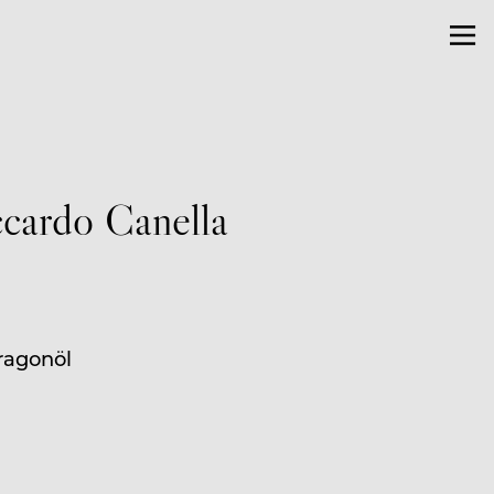
ccardo Canella
ragonöl