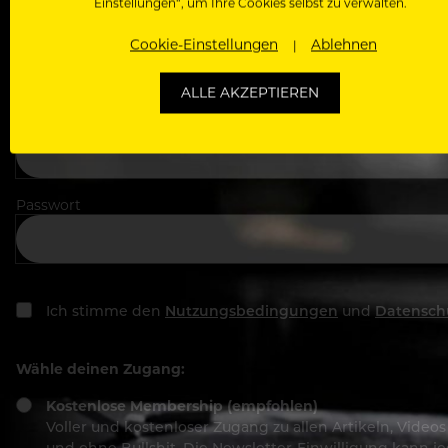
Einstellungen“, um Ihre Cookies selbst zu verwalten.
In welchem Bereich arbeitest du
Cookie-Einstellungen
Ablehnen
ALLE AKZEPTIEREN
Deine E-Mail Adresse
Passwort
Ich stimme den
Nutzungsbedingungen
und
Datensch
Wähle deinen Zugang:
Kostenlose Membership (empfohlen)
Voller und kostenloser Zugang zu allen Artikeln, Vide
und ohne Bullshit. Die Newsletter-Einwilligung kann 