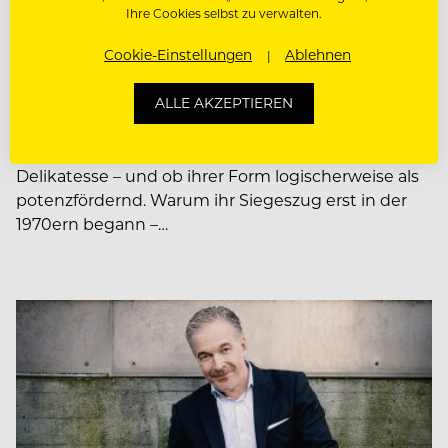
Ihre Cookies selbst zu verwalten.
Erobert die Penismuschel die
Cookie-Einstellungen
Ablehnen
europäische
Spitzengastronomie?
ALLE AKZEPTIEREN
Die Penismuschel gilt in Asien als absolute
Delikatesse – und ob ihrer Form logischerweise als
potenzfördernd. Warum ihr Siegeszug erst in der
1970ern begann –…