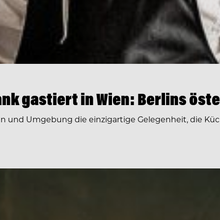
k gastiert in Wien: Berlins öst
ien und Umgebung die einzigartige Gelegenheit, die Küc