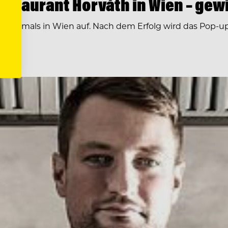
estaurant Horváth in Wien – gew
 erstmals in Wien auf. Nach dem Erfolg wird das Pop-up