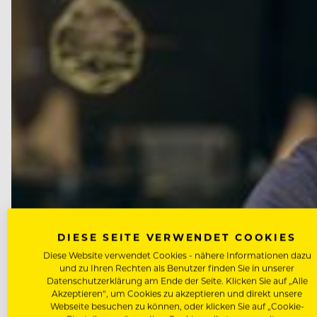
DIESE SEITE VERWENDET COOKIES
Diese Website verwendet Cookies - nähere Informationen dazu
und zu Ihren Rechten als Benutzer finden Sie in unserer
Datenschutzerklärung am Ende der Seite. Klicken Sie auf „Alle
Akzeptieren“, um Cookies zu akzeptieren und direkt unsere
NEWS
Webseite besuchen zu können, oder klicken Sie auf „Cookie-