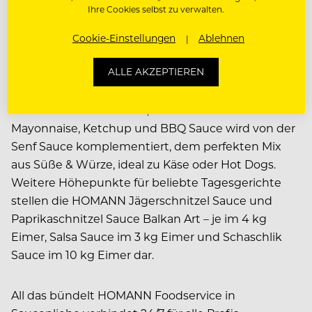
TUBEN UND WEITERE
Ihre Cookies selbst zu verwalten.
SAUCEN FÜR DEN
Cookie-Einstellungen
Ablehnen
PROFI-ALLTAG
ALLE AKZEPTIEREN
Das topaktuelle und rein pflanzliche Front-of-
House-Tuben Sortiment, bestehend aus
Mayonnaise, Ketchup und BBQ Sauce wird von der
Senf Sauce komplementiert, dem perfekten Mix
aus Süße & Würze, ideal zu Käse oder Hot Dogs.
Weitere Höhepunkte für beliebte Tagesgerichte
stellen die HOMANN Jägerschnitzel Sauce und
Paprikaschnitzel Sauce Balkan Art – je im 4 kg
Eimer, Salsa Sauce im 3 kg Eimer und Schaschlik
Sauce im 10 kg Eimer dar.
All das bündelt HOMANN Foodservice in