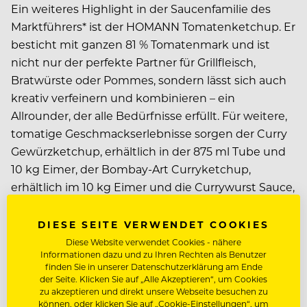
Ein weiteres Highlight in der Saucenfamilie des
Marktführers* ist der HOMANN Tomatenketchup. Er
besticht mit ganzen 81 % Tomatenmark und ist
nicht nur der perfekte Partner für Grillfleisch,
Bratwürste oder Pommes, sondern lässt sich auch
kreativ verfeinern und kombinieren – ein
Allrounder, der alle Bedürfnisse erfüllt. Für weitere,
tomatige Geschmackserlebnisse sorgen der Curry
Gewürzketchup, erhältlich in der 875 ml Tube und
10 kg Eimer, der Bombay-Art Curryketchup,
erhältlich im 10 kg Eimer und die Currywurst Sauce,
erhältlich im 5 kg Eimer. Der HOMANN Tomaten
Ketchup ist in folgenden Gebinden zu erwerben: 15
DIESE SEITE VERWENDET COOKIES
ml Portionsbeutel, 430 ml Front-of-House-Tube, 875
Diese Website verwendet Cookies - nähere
Informationen dazu und zu Ihren Rechten als Benutzer
ml Tube und 10 kg Eimer.
finden Sie in unserer Datenschutzerklärung am Ende
der Seite. Klicken Sie auf „Alle Akzeptieren“, um Cookies
zu akzeptieren und direkt unsere Webseite besuchen zu
FRONT-OF-HOUSE-
können, oder klicken Sie auf „Cookie-Einstellungen“, um