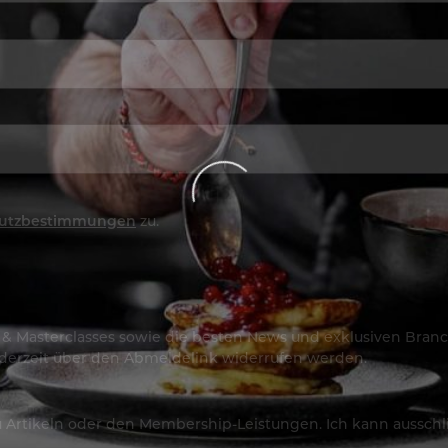
utzbestimmungen
zu.
os & Masterclasses sowie die besten News und exklusiven Branc
jederzeit über den Abmeldelink widerrufen werden.
Artikeln oder den Membership-Leistungen. Ich kann ausschließ