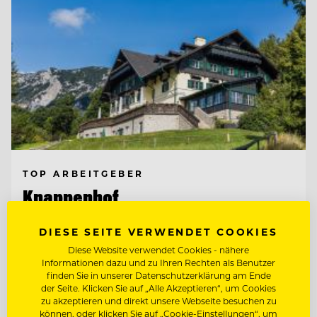
TOP ARBEITGEBER
Knappenhof
DIESE SEITE VERWENDET COOKIES
2651 Reichenau a. d. Rax, Österreich
Diese Website verwendet Cookies - nähere
Informationen dazu und zu Ihren Rechten als Benutzer
finden Sie in unserer Datenschutzerklärung am Ende
der Seite. Klicken Sie auf „Alle Akzeptieren“, um Cookies
WIRTSHAUSKÜCHE & FINE DINING
zu akzeptieren und direkt unsere Webseite besuchen zu
können, oder klicken Sie auf „Cookie-Einstellungen“, um