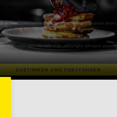
os & Masterclasses sowie die besten News und exklusiven Branc
jederzeit über den Abmeldelink widerrufen werden.
Artikeln oder den Membership-Leistungen. Ich kann ausschließ
ZUSTIMMEN UND FORTFAHREN