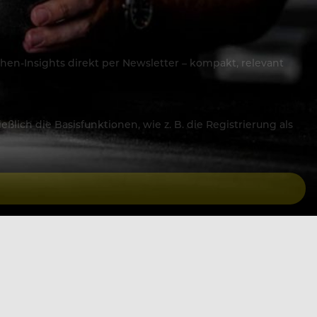
hen-Insights direkt per Newsletter – kompakt, relevant
lich die Basisfunktionen, wie z. B. die Registrierung als