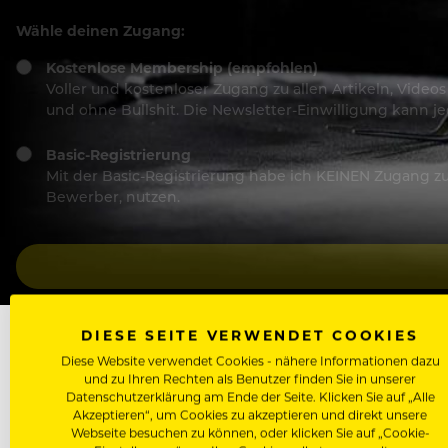
Wähle deinen Zugang:
Kostenlose Membership (empfohlen)
Voller und kostenloser Zugang zu allen Artikeln, Vide
und ohne Bullshit. Die Newsletter-Einwilligung kann 
Basic-Registrierung
Mit der Basic-Registrierung habe ich KEINEN Zugang zu 
Bewerber, nutzen.
DIESE SEITE VERWENDET COOKIES
Diese Website verwendet Cookies - nähere Informationen dazu
und zu Ihren Rechten als Benutzer finden Sie in unserer
Datenschutzerklärung am Ende der Seite. Klicken Sie auf „Alle
Akzeptieren“, um Cookies zu akzeptieren und direkt unsere
WEIN
Webseite besuchen zu können, oder klicken Sie auf „Cookie-