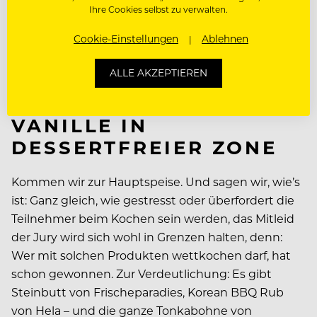
Bronzo-­Pasta harmoniert perfekt mit Hitze und
Ihre Cookies selbst zu verwalten.
langen Garzeiten. Sie eignet sich dadurch ideal für
Cookie-Einstellungen
Ablehnen
anspruchsvolle Küchenprozesse und bleibt dabei
erstaunlich bissfest und formtreu. Instagrammable
ALLE AKZEPTIEREN
Pasta-­Fine-Dine? Wir sind gespannt.
VANILLE IN
DESSERTFREIER ZONE
Kommen wir zur Hauptspeise. Und sagen wir, wie’s
ist: Ganz gleich, wie gestresst oder überfordert die
Teilnehmer beim Kochen sein werden, das Mitleid
der Jury wird sich wohl in Grenzen halten, denn:
Wer mit solchen Produkten wettkochen darf, hat
schon gewonnen. Zur Verdeutlichung: Es gibt
Steinbutt von Frischeparadies, Korean BBQ Rub
von Hela – und die ganze Tonkabohne von