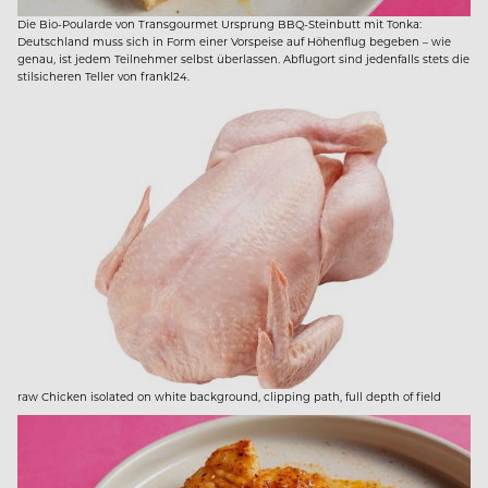
Die Bio-Poularde von Transgourmet Ursprung BBQ-Steinbutt mit Tonka:
Deutschland muss sich in Form einer Vorspeise auf Höhenflug begeben – wie
genau, ist jedem Teilnehmer selbst überlassen. Abflugort sind jedenfalls stets die
stilsicheren Teller von frankl24.
raw Chicken isolated on white background, clipping path, full depth of field