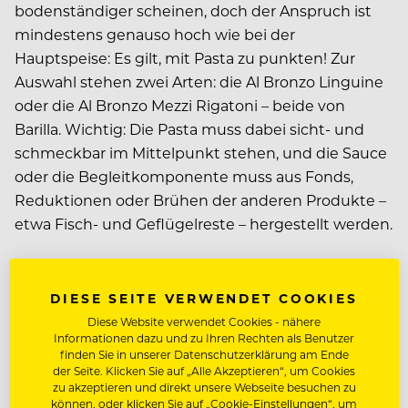
bodenständiger scheinen, doch der Anspruch ist
mindestens genauso hoch wie bei der
Hauptspeise: Es gilt, mit Pasta zu punkten! Zur
Auswahl stehen zwei Arten: die Al Bronzo Linguine
oder die Al Bronzo Mezzi Rigatoni – beide von
Barilla. Wichtig: Die Pasta muss dabei sicht- und
schmeckbar im Mittelpunkt stehen, und die Sauce
oder die Begleitkomponente muss aus Fonds,
Reduktionen oder Brühen der anderen Produkte –
etwa Fisch- und Geflügelreste – hergestellt werden.
Apropos Sauce, ihr könnte bei diesem Gericht eine
DIESE SEITE VERWENDET COOKIES
besonders relevante Rolle zukommen, denn die Al
Diese Website verwendet Cookies - nähere
Bronzo-­Reihe von Barilla bietet sich genau dafür an.
Informationen dazu und zu Ihren Rechten als Benutzer
Dank des speziellen Bronzeverfahrens erhält die
finden Sie in unserer Datenschutzerklärung am Ende
Pasta eine besonders raue Oberfläche – auf der jede
der Seite. Klicken Sie auf „Alle Akzeptieren“, um Cookies
zu akzeptieren und direkt unsere Webseite besuchen zu
Sauce ideal haftet. Die robuste Textur der Barilla Al
können, oder klicken Sie auf „Cookie-Einstellungen“, um