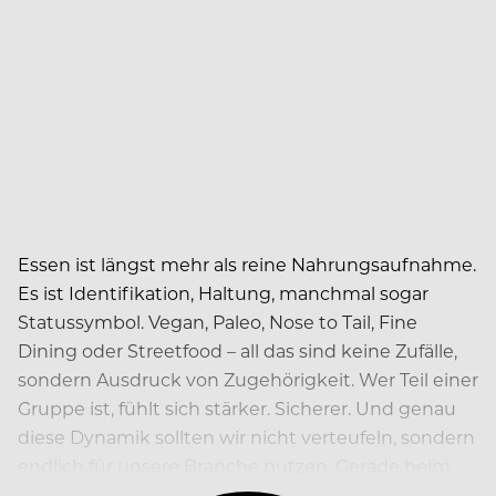
Essen ist längst mehr als reine Nahrungsaufnahme.
Es ist Identifikation, Haltung, manchmal sogar
Statussymbol. Vegan, Paleo, Nose to Tail, Fine
Dining oder Streetfood – all das sind keine Zufälle,
sondern Ausdruck von Zugehörigkeit. Wer Teil einer
Gruppe ist, fühlt sich stärker. Sicherer. Und genau
diese Dynamik sollten wir nicht verteufeln, sondern
endlich für unsere Branche nutzen. Gerade beim
Nachwuchs sehe ich hier eine große Lücke.