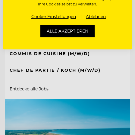
TOP ARBEITGEBER
Ihre Cookies selbst zu verwalten.
Lehrieder Catering-Party-Service
Cookie-Einstellungen
Ablehnen
ALLE AKZEPTIEREN
90471 Nürnberg - Südoststadt , Deutschland
COMMIS DE CUISINE (M/W/D)
CHEF DE PARTIE / KOCH (M/W/D)
Entdecke alle Jobs