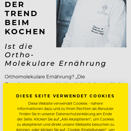
DER
TREND
BEIM
KOCHEN
Ist die
Ortho-
Molekulare Ernährung
Orthomolekulare Ernährung? „Die
Grundvoraussetzung ist, dass jedes Lebensmittel
im Körper bestimmte Dinge bewirkt“, erklärt
DIESE SEITE VERWENDET COOKIES
Thomas M. Walkensteiner, Executive Chef und
Diese Website verwendet Cookies - nähere
Sternekoch im Hotel Schloss Fuschl und jüngst
Informationen dazu und zu Ihren Rechten als Benutzer
auch als F&B-Consulter tätig.
finden Sie in unserer Datenschutzerklärung am Ende
der Seite. Klicken Sie auf „Alle Akzeptieren“, um Cookies
zu akzeptieren und direkt unsere Webseite besuchen zu
können, oder klicken Sie auf „Cookie-Einstellungen“, um