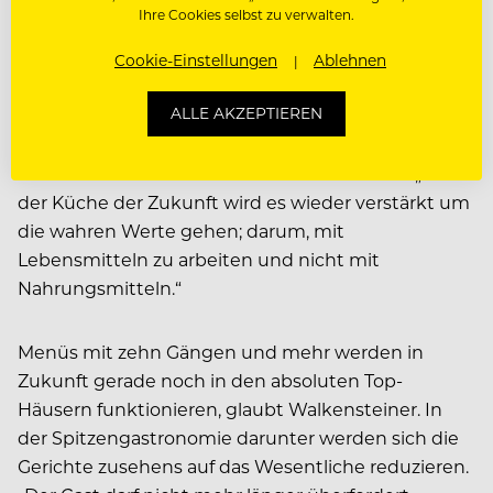
Seiner Meinung nach ist die orthomolekulare
Ihre Cookies selbst zu verwalten.
Ernährung genau das, wonach der Gast in Zukunft
noch stärker verlangen wird. „Die Schaumschläger
Cookie-Einstellungen
Ablehnen
sind out, jetzt sind wieder die Handwerker gefragt“,
ALLE AKZEPTIEREN
so Walkensteiner. Zurück zur Regionalität, zurück
zu Saisonalität – der derzeitige Trend wird immer
mehr in das Bewusstsein des Gastes rücken. „Bei
der Küche der Zukunft wird es wieder verstärkt um
die wahren Werte gehen; darum, mit
Lebensmitteln zu arbeiten und nicht mit
Nahrungsmitteln.“
Menüs mit zehn Gängen und mehr werden in
Zukunft gerade noch in den absoluten Top-
Häusern funktionieren, glaubt Walkensteiner. In
der Spitzengastronomie darunter werden sich die
Gerichte zusehens auf das Wesentliche reduzieren.