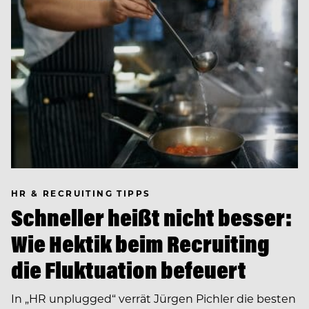
HR & RECRUITING TIPPS
Schneller heißt nicht besser:
Wie Hektik beim Recruiting
die Fluktuation befeuert
In ­„HR unplugged“ verrät Jürgen Pichler die besten