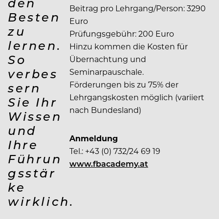
den
Beitrag pro Lehrgang/Person: 3290
Besten
Euro
zu
Prüfungsgebühr: 200 Euro
lernen.
Hinzu kommen die Kosten für
So
Übernachtung und
verbes
Seminarpauschale.
Förderungen bis zu 75% der
sern
Lehrgangskosten möglich (variiert
Sie Ihr
nach Bundesland)
Wissen
und
Anmeldung
Ihre
Tel.: +43 (0) 732/24 69 19
Führun
www.fbacademy.at
gsstär
ke
wirklich.