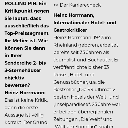
ROLLING PIN: Ein
>> Der Karrierecheck
Kritikpunkt gegen
Heinz Horrmann,
Sie lautet, dass
Internationaler Hotel- und
ausschließlich das
Gastrokritiker
Top-Preissegment
Heinz Horrmann, 1943 im
Ihr Metier ist. Wie
Rheinland geboren, arbeitet
können Sie dann
bereits seit 35 Jahren als
in Ihrer
Journalist und Buchautor. Er
Sendereihe 2- bis
veröffentlichte bisher 33
3-Sternehäuser
Reise-, Hotel- und
objektiv
Genussbücher, u.a. die
bewerten?
Bestseller „Die 99 ultimativ
Heinz Horrmann:
besten Hotels der Welt“ und
Das ist keine Kritik,
„Inselparadiese“. 25 Jahre war
denn die erste
er bei den überregionalen
Aussage ist völlig
Zeitungen „Die Welt“ und
korrekt. Der Grund,
„Welt am Sonntag“, später