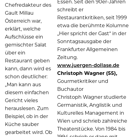
Essen. Seit den 90er-Jahren
Chefredakteur des
schreibt er
Gault Millau
Restaurantkritiken, seit 1999
Österreich war,
etwa die berühmte Kolumne
erklärt, welche
„Hier spricht der Gast“ in der
Aufschlüsse ein
Sonntagsausgabe der
gemischter Salat
Frankfurter Allgemeinen
über ein
Zeitung.
Restaurant geben
www.juergen-dollase.de
kann, dann wird es
Christoph Wagner (55),
schon deutlicher:
Gourmetkritiker und
„Man kann aus
Buchautor
diesem einfachen
Christoph Wagner studierte
Gericht vieles
Germanistik, Anglistik und
herauslesen. Zum
Kulturelles Management in
Beispiel, ob in der
Wien und schrieb zahlreiche
Küche sauber
Theaterstücke. Von 1984 bis
gearbeitet wird. Ob
1994 schrieb er dann mit