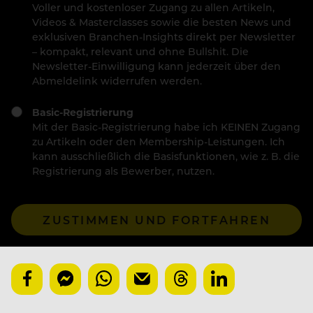
Voller und kostenloser Zugang zu allen Artikeln,
Videos & Masterclasses sowie die besten News und
exklusiven Branchen-Insights direkt per Newsletter
– kompakt, relevant und ohne Bullshit. Die
Newsletter-Einwilligung kann jederzeit über den
Abmeldelink widerrufen werden.
Basic-Registrierung
Mit der Basic-Registrierung habe ich KEINEN Zugang
zu Artikeln oder den Membership-Leistungen. Ich
kann ausschließlich die Basisfunktionen, wie z. B. die
Registrierung als Bewerber, nutzen.
ZUSTIMMEN UND FORTFAHREN