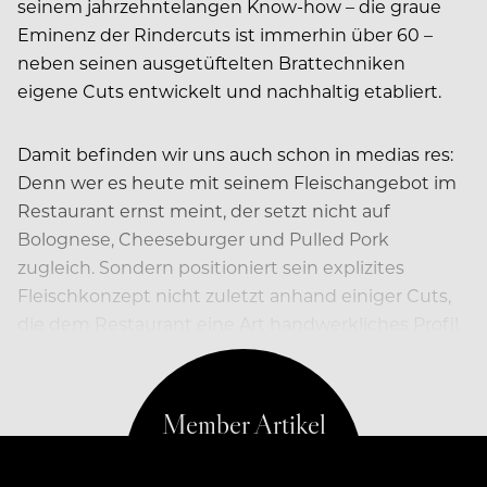
seinem jahrzehntelangen Know-how – die graue
Eminenz der Rindercuts ist immerhin über 60 –
neben seinen ausgetüftelten Brattechniken
eigene Cuts entwickelt und nachhaltig etabliert.
Damit befinden wir uns auch schon in medias res:
Denn wer es heute mit seinem Fleischangebot im
Restaurant ernst meint, der setzt nicht auf
Bolognese, Cheeseburger und Pulled Pork
zugleich. Sondern positioniert sein explizites
Fleischkonzept nicht zuletzt anhand einiger Cuts,
die dem Restaurant eine Art handwerkliches Profil
verleihen, das Fleisch gewissermaßen zelebriert.