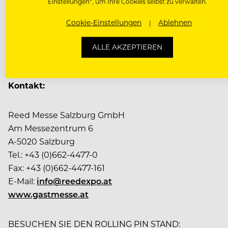
Einstellungen“, um Ihre Cookies selbst zu verwalten.
darauf hin, dass gerade das Ambiente der Kommunikat
Geschäftskontakte bei unseren Events müssen für Anbi
Cookie-Einstellungen
Ablehnen
sondern hochwertige Räumlichkeiten. Denn dort werd
aus, sondern man benötigt ansprechende Inszenierung
ALLE AKZEPTIEREN
Kommunikationsbauten, keine Ausstellungsbauten m
Kontakt:
Reed Messe Salzburg GmbH
Am Messezentrum 6
A-5020 Salzburg
Tel.: +43 (0)662-4477-0
Fax: +43 (0)662-4477-161
E-Mail:
info@reedexpo.at
www.gastmesse.at
BESUCHEN SIE DEN ROLLING PIN STAND: