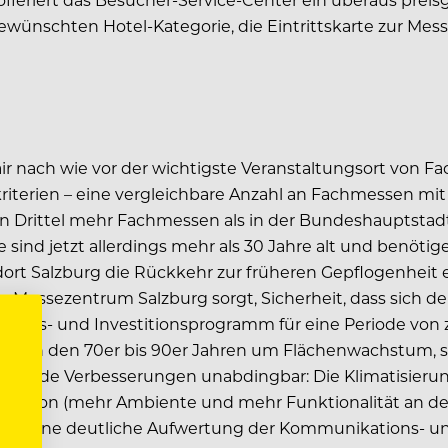
wünschten Hotel-Kategorie, die Eintrittskarte zur Mess
ir nach wie vor der wichtigste Veranstaltungsort von Fa
riterien – eine vergleichbare Anzahl an Fachmessen mit 
in Drittel mehr Fachmessen als in der Bundeshauptstadt
 sind jetzt allerdings mehr als 30 Jahre alt und benöti
ort Salzburg die Rückkehr zur früheren Gepflogenheit ei
 Messezentrum Salzburg sorgt, Sicherheit, dass sich der
erungs- und Investitionsprogramm für eine Periode von z
g es in den 70er bis 90er Jahren um Flächenwachstum, s
folgende Verbesserungen unabdingbar: Die Klimatisierun
situation (mehr Ambiente und mehr Funktionalität an de
wie eine deutliche Aufwertung der Kommunikations- u