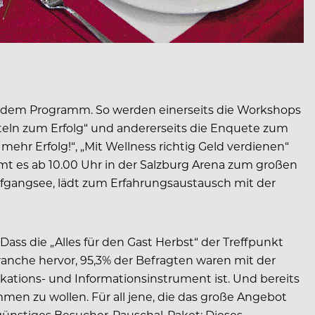
f dem Programm. So werden einerseits die Workshops
eln zum Erfolg“ und andererseits die Enquete zum
ehr Erfolg!“, „Mit Wellness richtig Geld verdienen“
t es ab 10.00 Uhr in der Salzburg Arena zum großen
lfgangsee, lädt zum Erfahrungsaustausch mit der
ass die „Alles für den Gast Herbst“ der Treffpunkt
ranche hervor, 95,3% der Befragten waren mit der
kations- und Informationsinstrument ist. Und bereits
men zu wollen. Für all jene, die das große Angebot
sgünstiges Besucher-Pauschal-Paket: Dieses