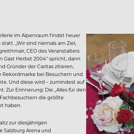
llerie im Alpenraum findet heuer
tatt. „Wir sind niemals am Ziel,
eithmair, CEO des Veranstalters
en Gast Herbst 2004“ spricht, dann
d Gründer der Caritas zitieren,
ue Rekordmarke bei Besuchern und
hte. Und diese wird – zumindest auf
ht. Zur Erinnerung: Die „Alles für den
0 Fachbesuchern die größte
bt haben.
itz zur diesjährigen
e Salzburg Arena und