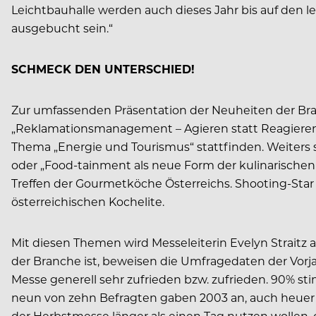
Leichtbauhalle werden auch dieses Jahr bis auf den 
ausgebucht sein.“
SCHMECK DEN UNTERSCHIED!
Zur umfassenden Präsentation der Neuheiten der Bra
„Reklamationsmanagement – Agieren statt Reagieren
Thema „Energie und Tourismus“ stattfinden. Weiters s
oder „Food-tainment als neue Form der kulinarische
Treffen der Gourmetköche Österreichs. Shooting-Sta
österreichischen Kochelite.
Mit diesen Themen wird Messeleiterin Evelyn Straitz 
der Branche ist, beweisen die Umfragedaten der Vorja
Messe generell sehr zufrieden bzw. zufrieden. 90% s
neun von zehn Befragten gaben 2003 an, auch heuer si
der Herbstmesse länger als einen Tag nutzen wollen, 