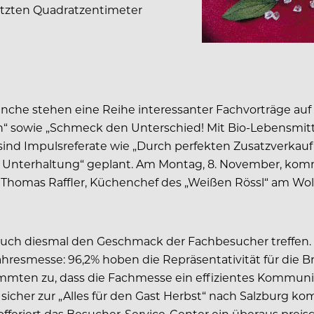
letzten Quadratzentimeter
nche stehen eine Reihe interessanter Fachvorträge au
“ sowie „Schmeck den Unterschied! Mit Bio-Lebensmitt
ind Impulsreferate wie „Durch perfekten Zusatzverkauf m
n Unterhaltung“ geplant. Am Montag, 8. November, komm
r Thomas Raffler, Küchenchef des „Weißen Rössl“ am Wo
auch diesmal den Geschmack der Fachbesucher treffen. D
hresmesse: 96,2% hoben die Repräsentativität für die B
timmten zu, dass die Fachmesse ein effizientes Kommuni
cher zur „Alles für den Gast Herbst“ nach Salzburg kom
offeriert das Besucher-Service-Center ein überaus prei