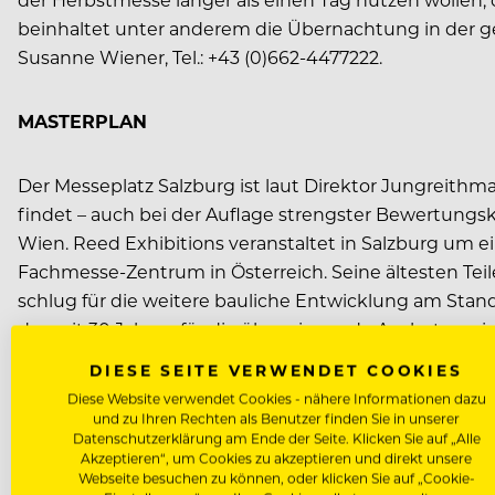
beinhaltet unter anderem die Übernachtung in der ge
Susanne Wiener, Tel.: +43 (0)662-4477222.
MASTERPLAN
Der Messeplatz Salzburg ist laut Direktor Jungreithma
findet – auch bei der Auflage strengster Bewertungsk
Wien. Reed Exhibitions veranstaltet in Salzburg um e
Fachmesse-Zentrum in Österreich. Seine ältesten Teile
schlug für die weitere bauliche Entwicklung am Stand
der seit 30 Jahren für die überwiegende Auslastung im
besten durch ein kurz- bzw. mittelfristiges Modernisi
DIESE SEITE VERWENDET COOKIES
von Reed Exhibitions dabei deutlich verschoben. Gin
Diese Website verwendet Cookies - nähere Informationen dazu
Exhibitions im Vordergrund. Aus heutiger Sicht sind 
und zu Ihren Rechten als Benutzer finden Sie in unserer
Datenschutzerklärung am Ende der Seite. Klicken Sie auf „Alle
acht ältesten Hallen, die Verbesserung der Eingangs
Akzeptieren“, um Cookies zu akzeptieren und direkt unsere
begleitende Tagungen, Seminare und Workshops, so
Webseite besuchen zu können, oder klicken Sie auf „Cookie-