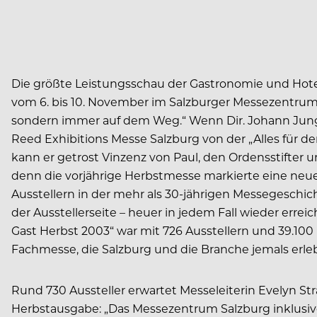
Die größte Leistungsschau der Gastronomie und Hote
vom 6. bis 10. November im Salzburger Messezentrum s
sondern immer auf dem Weg.“ Wenn Dir. Johann Jungr
Reed Exhibitions Messe Salzburg von der „Alles für d
kann er getrost Vinzenz von Paul, den Ordensstifter un
denn die vorjährige Herbstmesse markierte eine ne
Ausstellern in der mehr als 30-jährigen Messegeschic
der Ausstellerseite – heuer in jedem Fall wieder erreic
Gast Herbst 2003“ war mit 726 Ausstellern und 39.10
Fachmesse, die Salzburg und die Branche jemals erle
Rund 730 Aussteller erwartet Messeleiterin Evelyn Stra
Herbstausgabe: „Das Messezentrum Salzburg inklusiv