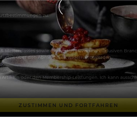
utzbestimmungen
zu.
os & Masterclasses sowie die besten News und exklusiven Branc
jederzeit über den Abmeldelink widerrufen werden.
Artikeln oder den Membership-Leistungen. Ich kann ausschließ
ZUSTIMMEN UND FORTFAHREN