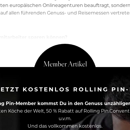
besten europäischen Onlineagenturen beauftragt, sonder
f allen führenden Genuss- und Reisemessen vertreten s
smitarbeiter sparen können?
ETZT KOSTENLOS ROLLING PIN
ing Pin-Member kommst Du in den Genuss unzähliger 
esten Köche der Welt, 50 % Rabatt auf Rolling Pin.Conven
u.v.m.
Und das vollkommen kostenlos.