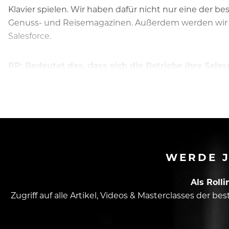
Klavier spielen. Wir haben dafür nicht nur eine der 
Genuss- und Reisemagazinen. Außerdem werden wir au
Salesforce.
RP: Bedeutet das, dass sich die Betriebe ihre Sale
Heschl:
Nein. Wir sehen uns als…
WERDE J
Als Roll
Zugriff auf alle Artikel, Videos & Masterclasses der b