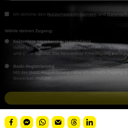
Ich stimme den
Nutzungsbedingungen
und
Datensch
Wähle deinen Zugang:
Kostenlose Membership (empfohlen)
Voller und kostenloser Zugang zu allen Artikeln, Vide
und ohne Bullshit. Die Newsletter-Einwilligung kann 
Basic-Registrierung
Mit der Basic-Registrierung habe ich KEINEN Zugang zu 
Bewerber, nutzen.