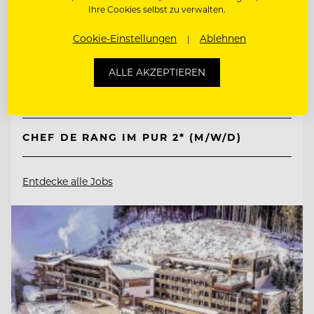
Kempinski Hotel Berchtesgaden
Ihre Cookies selbst zu verwalten.
Cookie-Einstellungen
Ablehnen
83471 Berchtesgaden, Deutschland
ALLE AKZEPTIEREN
COMMIS DE RANG (M/W/D)
CHEF DE RANG IM PUR 2* (M/W/D)
Entdecke alle Jobs