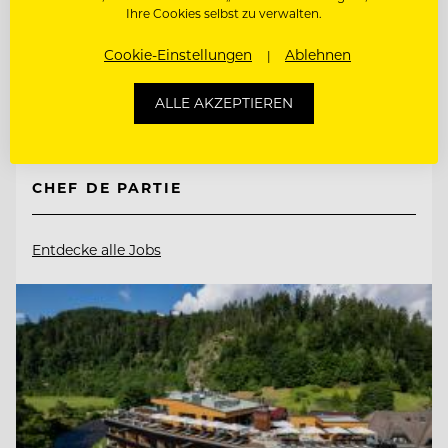
Natur- & Biohotel Bergzeit
Ihre Cookies selbst zu verwalten.
Cookie-Einstellungen
Ablehnen
6675 Tannheim, Österreich
ALLE AKZEPTIEREN
CHEF DE RANG
CHEF DE PARTIE
Entdecke alle Jobs