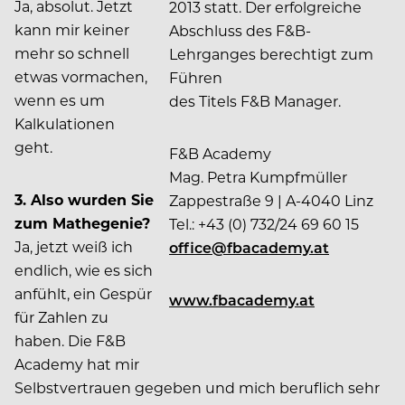
Ja, absolut. Jetzt
2013 statt. Der erfolgreiche
kann mir keiner
Abschluss des F&B-
mehr so schnell
Lehrganges berechtigt zum
etwas vormachen,
Führen
wenn es um
des Titels F&B Manager.
Kalkulationen
geht.
F&B Academy
Mag. Petra Kumpfmüller
3.
Also wurden Sie
Zappestraße 9 | A-4040 Linz
zum Mathegenie?
Tel.: +43 (0) 732/24 69 60 15
Ja, jetzt weiß ich
office@fbacademy.at
endlich, wie es sich
anfühlt, ein Gespür
www.fbacademy.at
für Zahlen zu
haben. Die F&B
Academy hat mir
Selbstvertrauen gegeben und mich beruflich sehr