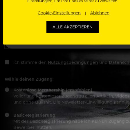
Einstellungen“, um Ihre Cookies selbst zu verwalten.
Deine E-Mail Adresse
Cookie-Einstellungen
Ablehnen
ALLE AKZEPTIEREN
Passwort
Ich stimme den
Nutzungsbedingungen
und
Datensch
Wähle deinen Zugang:
Kostenlose Membership (empfohlen)
Voller und kostenloser Zugang zu allen Artikeln, Vide
und ohne Bullshit. Die Newsletter-Einwilligung kann 
Basic-Registrierung
Mit der Basic-Registrierung habe ich KEINEN Zugang zu 
Bewerber, nutzen.