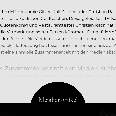
Tim Mälzer, Jamie Oliver, Ralf Zacherl oder Christian R
ten. Und zu dicken Geldtaschen. Diese gefeierten TV-K
e Quotenkönig und Restauranttester Christian Rach hat 
ie Vermarktung seiner Person kümmert. Der gefeierte 
er Presse: „Die Medien lassen sich nicht benutzen, m
diale Bedeutung hat. Essen und Trinken sind aus der 
 eine sinnvolle Zusammenarbeit mit den Medien absol
le Zusammenarbeit mit den Medien ist abs
Birgit Mitterlehner, Category Management Obst & Gemüse