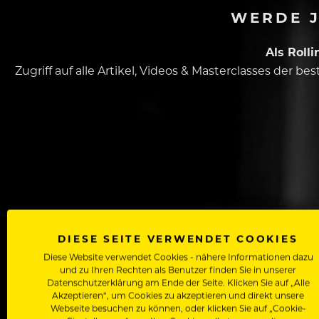
WERDE J
Als Roll
Zugriff auf alle Artikel, Videos & Masterclasses der b
Dein Vorname
DIESE SEITE VERWENDET COOKIES
Diese Website verwendet Cookies - nähere Informationen dazu
und zu Ihren Rechten als Benutzer finden Sie in unserer
In welchem Bereich arbeitest du
Datenschutzerklärung am Ende der Seite. Klicken Sie auf „Alle
Akzeptieren“, um Cookies zu akzeptieren und direkt unsere
Webseite besuchen zu können, oder klicken Sie auf „Cookie-