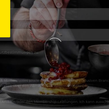
utzbestimmungen
zu.
os & Masterclasses sowie die besten News und exklusiven Branc
jederzeit über den Abmeldelink widerrufen werden.
Artikeln oder den Membership-Leistungen. Ich kann ausschließ