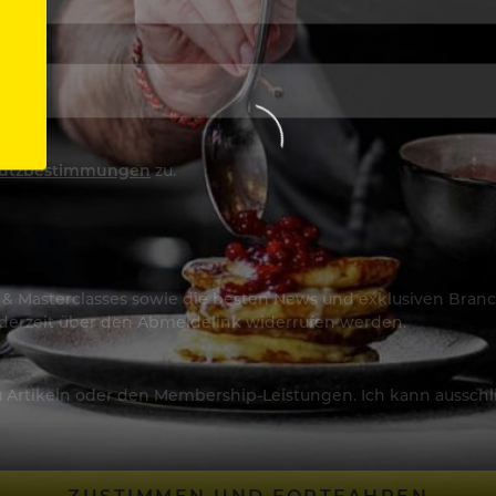
utzbestimmungen
zu.
os & Masterclasses sowie die besten News und exklusiven Branc
jederzeit über den Abmeldelink widerrufen werden.
Artikeln oder den Membership-Leistungen. Ich kann ausschließ
ZUSTIMMEN UND FORTFAHREN