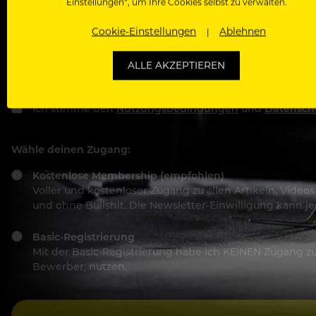
Einstellungen“, um Ihre Cookies selbst zu verwalten.
Cookie-Einstellungen
Ablehnen
Passwort
ALLE AKZEPTIEREN
Ich stimme den
Nutzungsbedingungen
und
Datensch
Wähle deinen Zugang:
Kostenlose Membership (empfohlen)
Voller und kostenloser Zugang zu allen Artikeln, Vide
und ohne Bullshit. Die Newsletter-Einwilligung kann 
Basic-Registrierung
Mit der Basic-Registrierung habe ich KEINEN Zugang zu 
Bewerber, nutzen.