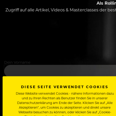
Als Roll
Zugriff auf alle Artikel, Videos & Masterclasses der b
Dein Vorname
In welchem Bereich arbeitest du
DIESE SEITE VERWENDET COOKIES
Diese Website verwendet Cookies - nähere Informationen dazu
und zu Ihren Rechten als Benutzer finden Sie in unserer
Datenschutzerklärung am Ende der Seite. Klicken Sie auf „Alle
Deine E-Mail Adresse
Akzeptieren“, um Cookies zu akzeptieren und direkt unsere
Webseite besuchen zu können, oder klicken Sie auf „Cookie-