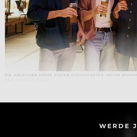
DIE KREATIVEN KÖPFE HINTER GLEIS//GARTEN: ANTON BORKM
UND MICHELE TIEGHI
WERDE J