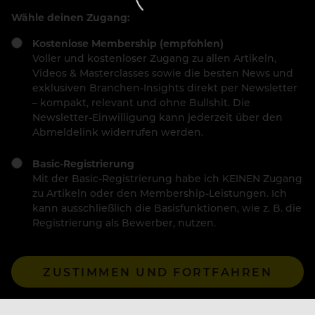
Wähle deinen Zugang:
Kostenlose Membership (empfohlen)
Voller und kostenloser Zugang zu allen Artikeln,
Videos & Masterclasses sowie die besten News und
exklusiven Branchen-Insights direkt per Newsletter
– kompakt, relevant und ohne Bullshit. Die
Newsletter-Einwilligung kann jederzeit über den
Abmeldelink widerrufen werden.
Basic-Registrierung
Mit der Basic-Registrierung habe ich KEINEN Zugang
zu Artikeln oder den Membership-Leistungen. Ich
kann ausschließlich die Basisfunktionen, wie z. B. die
Registrierung als Bewerber, nutzen.
ZUSTIMMEN UND FORTFAHREN