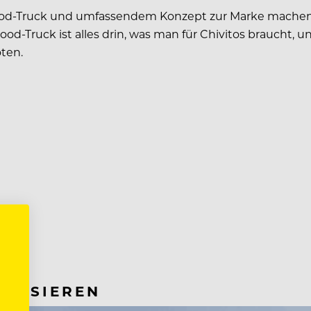
Food-Truck und umfassendem Konzept zur Marke mache
ood-Truck ist alles drin, was man für Chivitos braucht, u
ten.
RESSIEREN