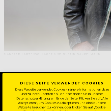
MANFRED LAUTENSCHLÄGER UND DUSTIN DANKELMANN
DIESE SEITE VERWENDET COOKIES
Diese Website verwendet Cookies - nähere Informationen dazu
WERDE J
und zu Ihren Rechten als Benutzer finden Sie in unserer
Datenschutzerklärung am Ende der Seite. Klicken Sie auf „Alle
Als Roll
Akzeptieren“, um Cookies zu akzeptieren und direkt unsere
Webseite besuchen zu können, oder klicken Sie auf „Cookie-
Zugriff auf alle Artikel, Videos & Masterclasses der b