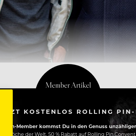
ETZT KOSTENLOS ROLLING PIN
ing Pin-Member kommst Du in den Genuss unzähliger 
esten Köche der Welt, 50 % Rabatt auf Rolling Pin.Conven