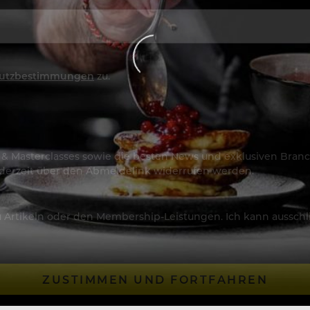
utzbestimmungen
zu.
os & Masterclasses sowie die besten News und exklusiven Branc
jederzeit über den Abmeldelink widerrufen werden.
Artikeln oder den Membership-Leistungen. Ich kann ausschließ
ZUSTIMMEN UND FORTFAHREN