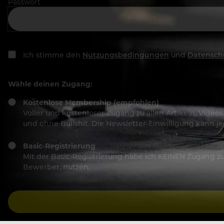
Passwort
Ich stimme den
Nutzungsbedingungen
und
Datensch
Wähle deinen Zugang:
Kostenlose Membership (empfohlen)
Voller und kostenloser Zugang zu allen Artikeln, Vide
und ohne Bullshit. Die Newsletter-Einwilligung kann 
Basic-Registrierung
Mit der Basic-Registrierung habe ich KEINEN Zugang zu 
Bewerber, nutzen.