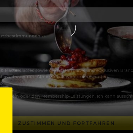
utzbestimmungen
zu.
os & Masterclasses sowie die besten News und exklusiven Branc
jederzeit über den Abmeldelink widerrufen werden.
Artikeln oder den Membership-Leistungen. Ich kann ausschließ
ZUSTIMMEN UND FORTFAHREN