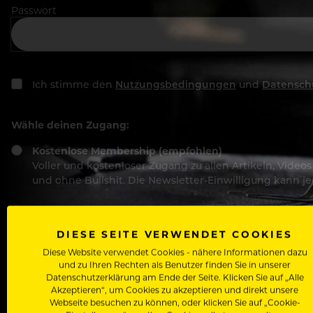
Passwort
Ich stimme den
Nutzungsbedingungen
und
Datensch
Wähle deinen Zugang:
Kostenlose Membership (empfohlen)
Voller und kostenloser Zugang zu allen Artikeln, Vide
und ohne Bullshit. Die Newsletter-Einwilligung kann 
Basic-Registrierung
Mit der Basic-Registrierung habe ich KEINEN Zugang zu 
DIESE SEITE VERWENDET COOKIES
Bewerber, nutzen.
Diese Website verwendet Cookies - nähere Informationen dazu
und zu Ihren Rechten als Benutzer finden Sie in unserer
Datenschutzerklärung am Ende der Seite. Klicken Sie auf „Alle
Akzeptieren“, um Cookies zu akzeptieren und direkt unsere
Webseite besuchen zu können, oder klicken Sie auf „Cookie-