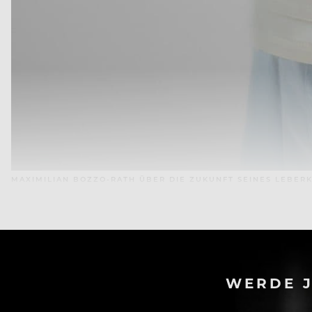
MAXIMILIAN BOZZO-RATH ÜBER DIE ZUKUNFT SEINES LEBERKÄ
WERDE J