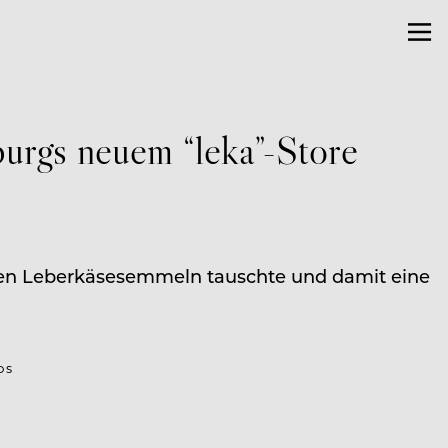
burgs neuem “leka”-Store
gegen Leberkäsesemmeln tauschte und damit eine
OS