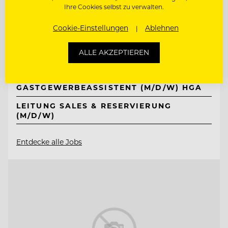
Ihre Cookies selbst zu verwalten.
Neuhaus Zillertal Resort &
ElisabethHotel
Cookie-Einstellungen
Ablehnen
6290 Mayrhofen, Österreich
ALLE AKZEPTIEREN
LEHRLING HOTEL- UND
GASTGEWERBEASSISTENT (M/D/W) HGA
LEITUNG SALES & RESERVIERUNG
(M/D/W)
Entdecke alle Jobs