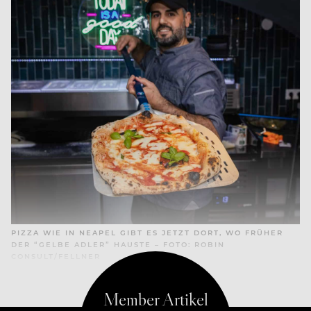
PIZZA WIE IN NEAPEL GIBT ES JETZT DORT, WO FRÜHER
DER “GELBE ADLER” HAUSTE – FOTO: ROBIN
CONSULT/FELLNER