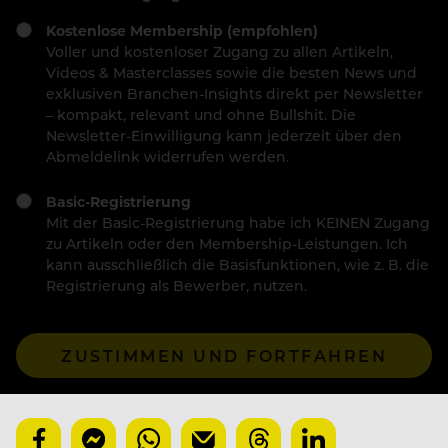
Kostenlose Membership (empfohlen)
Voller und kostenloser Zugang zu allen Artikeln,
Videos & Masterclasses sowie die besten News und
exklusiven Branchen-Insights direkt per Newsletter
– kompakt, relevant und ohne Bullshit. Die
Newsletter-Einwilligung kann jederzeit über den
Abmeldelink widerrufen werden.
Basic-Registrierung
Mit der Basic-Registrierung habe ich KEINEN Zugang
zu Artikeln oder den Membership-Leistungen. Ich
kann ausschließlich die Basisfunktionen, wie z. B. die
Registrierung als Bewerber, nutzen.
ZUSTIMMEN UND FORTFAHREN