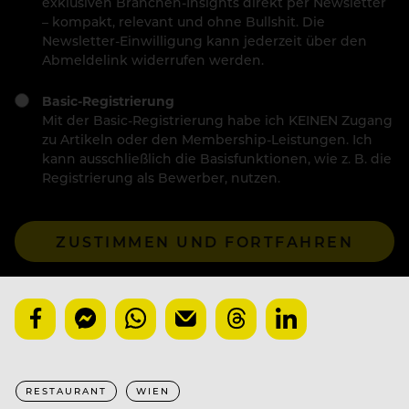
exklusiven Branchen-Insights direkt per Newsletter
– kompakt, relevant und ohne Bullshit. Die
Newsletter-Einwilligung kann jederzeit über den
Abmeldelink widerrufen werden.
Basic-Registrierung
Mit der Basic-Registrierung habe ich KEINEN Zugang
zu Artikeln oder den Membership-Leistungen. Ich
kann ausschließlich die Basisfunktionen, wie z. B. die
Registrierung als Bewerber, nutzen.
ZUSTIMMEN UND FORTFAHREN
RESTAURANT
WIEN