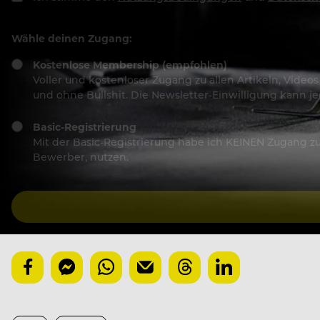
Wähle deinen Zugang:
Kostenlose Membership (empfohlen)
Voller und kostenloser Zugang zu allen Artikeln, Vide
und ohne Bullshit. Die Newsletter-Einwilligung kann 
Basic-Registrierung
Mit der Basic-Registrierung habe ich KEINEN Zugang zu 
Bewerber, nutzen.