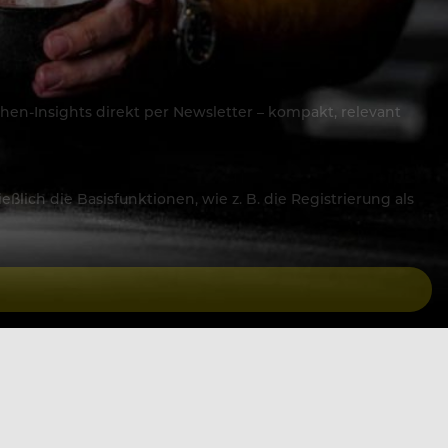
hen-Insights direkt per Newsletter – kompakt, relevant
lich die Basisfunktionen, wie z. B. die Registrierung als