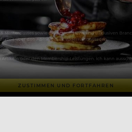
os & Masterclasses sowie die besten News und exklusiven Branc
jederzeit über den Abmeldelink widerrufen werden.
Artikeln oder den Membership-Leistungen. Ich kann ausschließ
ZUSTIMMEN UND FORTFAHREN