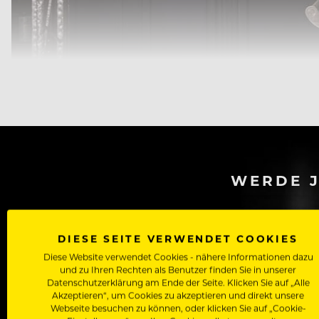
WERDE J
Als Roll
Zugriff auf alle Artikel, Videos & Masterclasses der b
DIESE SEITE VERWENDET COOKIES
Diese Website verwendet Cookies - nähere Informationen dazu
und zu Ihren Rechten als Benutzer finden Sie in unserer
Datenschutzerklärung am Ende der Seite. Klicken Sie auf „Alle
Akzeptieren“, um Cookies zu akzeptieren und direkt unsere
Webseite besuchen zu können, oder klicken Sie auf „Cookie-