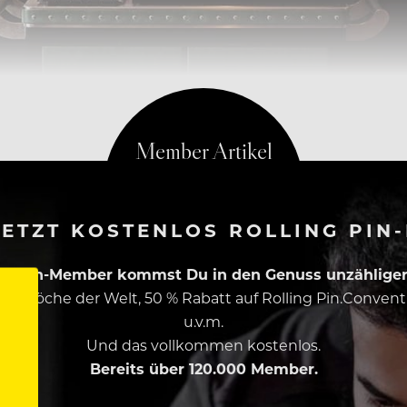
ETZT KOSTENLOS ROLLING PIN
ing Pin-Member kommst Du in den Genuss unzähliger 
esten Köche der Welt, 50 % Rabatt auf Rolling Pin.Conven
u.v.m.
Und das vollkommen kostenlos.
Bereits über 120.000 Member.