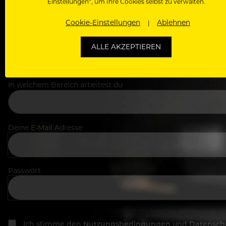
Einstellungen“, um Ihre Cookies selbst zu verwalten.
Cookie-Einstellungen
Ablehnen
Dein Vorname
ALLE AKZEPTIEREN
In welchem Bereich arbeitest du
Deine E-Mail Adresse
Passwort
Ich stimme den
Nutzungsbedingungen
und
Datensch