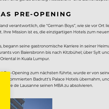
AS PRE-OPENING
nd verantwortlich, die “German Boys”, wie sie vor Ort 
t. Ihre Mission ist es, die einzigartigen Hotels zum ne
els, begann seine gastronomische Karriere in seiner He
rants von Baiersbronn bis nach Kitzbühel; über Sylt und
Oriental in Kuala Lumpur.
el-Pre-Opening zum nächsten führte, wurde er von seine
 des renommierten Badrutt’s Palace Hotels übernahm, un
ôtelière de Lausanne seinen MBA zu absolvieren.