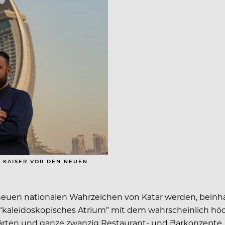
 KAISER VOR DEN NEUEN
neuen nationalen Wahrzeichen von Katar werden, beinha
 “kaleidoskopisches Atrium” mit dem wahrscheinlich h
ärten und ganze zwanzig Restaurant- und Barkonzepte.