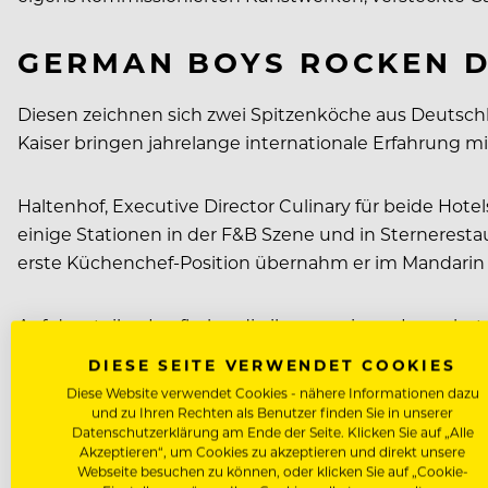
GERMAN BOYS ROCKEN D
Diesen zeichnen sich zwei Spitzenköche aus Deutschla
Kaiser bringen jahrelange internationale Erfahrung mi
Haltenhof, Executive Director Culinary für beide Hot
einige Stationen in der F&B Szene und in Sternerestau
erste Küchenchef-Position übernahm er im Mandarin 
Auf der steilen Laufbahn, die ihn von einem Luxushot
dann in die Schweiz, wo er die kulinarische Leitung
DIESE SEITE VERWENDET COOKIES
Dazwischen nutzte er die Gelegenheit, in der École h
Diese Website verwendet Cookies - nähere Informationen dazu
und zu Ihren Rechten als Benutzer finden Sie in unserer
Datenschutzerklärung am Ende der Seite. Klicken Sie auf „Alle
Akzeptieren“, um Cookies zu akzeptieren und direkt unsere
Webseite besuchen zu können, oder klicken Sie auf „Cookie-