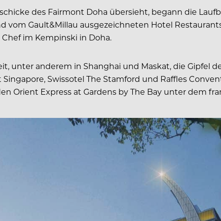
n Geschicke des Fairmont Doha übersieht, begann die L
und vom Gault&Millau ausgezeichneten Hotel Restaurants
 Chef im Kempinski in Doha.
, unter anderem in Shanghai und Maskat, die Gipfel de
t Singapore, Swissotel The Stamford und Raffles Convent
n Orient Express at Gardens by The Bay unter dem fran